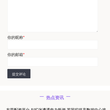
你的昵称
*
你的邮箱
*
提交评论
热点资讯
东莞配资平台 AI扩张遭遇电力瓶颈 英国拟提高数据中心接