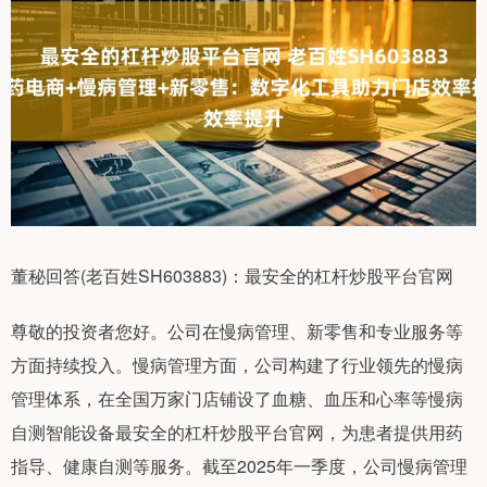
董秘回答(老百姓SH603883)：最安全的杠杆炒股平台官网
尊敬的投资者您好。公司在慢病管理、新零售和专业服务等
方面持续投入。慢病管理方面，公司构建了行业领先的慢病
管理体系，在全国万家门店铺设了血糖、血压和心率等慢病
自测智能设备最安全的杠杆炒股平台官网，为患者提供用药
指导、健康自测等服务。截至2025年一季度，公司慢病管理