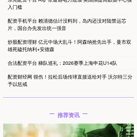
入门槛
配资手机平台 赖清德估计没料到，岛内还没对陆禁运芯
片，国台办先发出统一强音
炒股配资理财 亿元中场大乱斗！阿森纳抢先出手，曼市双
雄死磕托纳利+安德森
合法配资平台 梯队巡礼：2026赛季上海申花U14队 ​​​
配资财经网 很伤！拉松后场传球直接送给对手 沃尔特三分
予以惩戒
推荐资讯