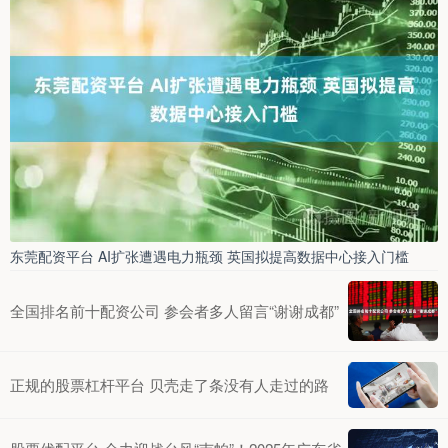
东莞配资平台 AI扩张遭遇电力瓶颈 英国拟提高数据中心接入门槛
全国排名前十配资公司 参会者多人留言“谢谢成都”
正规的股票杠杆平台 贝壳走了条没有人走过的路