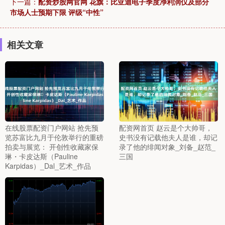
下一篇：
配资炒股网官网 花旗：比亚迪电子季度净利润仅及部分
市场人士预期下限 评级“中性”
相关文章
在线股票配资门户网站 抢先预
配资网首页 赵云是个大帅哥，
览苏富比九月于伦敦举行的重磅
史书没有记载他夫人是谁，却记
拍卖与展览： 开创性收藏家保
录了他的绯闻对象_刘备_赵范_
琳・卡皮达斯（Pauline
三国
Karpidas）_Dal_艺术_作品