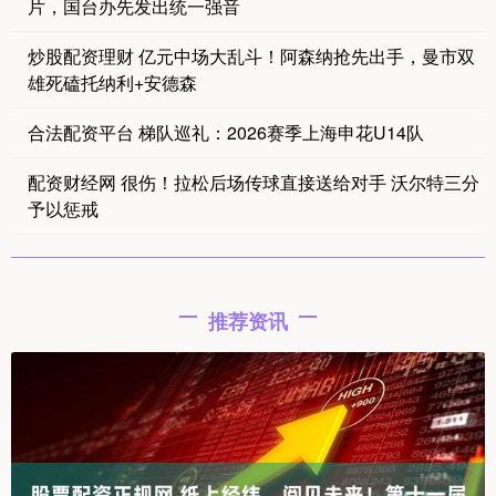
片，国台办先发出统一强音
炒股配资理财 亿元中场大乱斗！阿森纳抢先出手，曼市双
雄死磕托纳利+安德森
合法配资平台 梯队巡礼：2026赛季上海申花U14队 ​​​
配资财经网 很伤！拉松后场传球直接送给对手 沃尔特三分
予以惩戒
推荐资讯